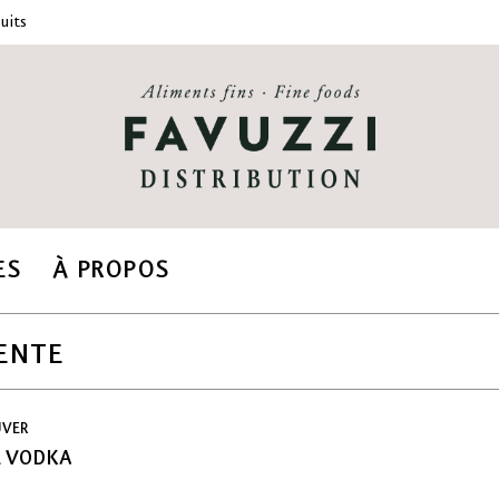
uits
ES
À PROPOS
ENTE
UVER
E VODKA