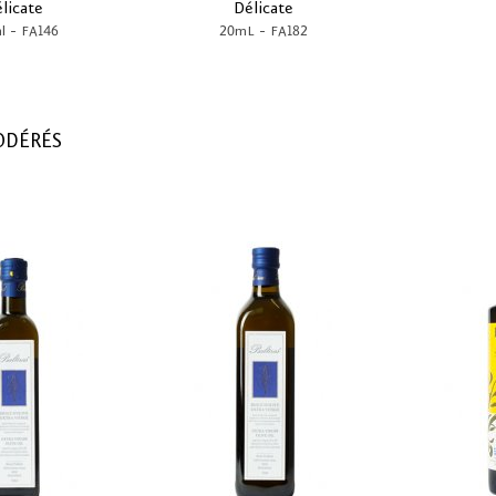
licate
Délicate
-
-
l
FA146
20mL
FA182
ODÉRÉS