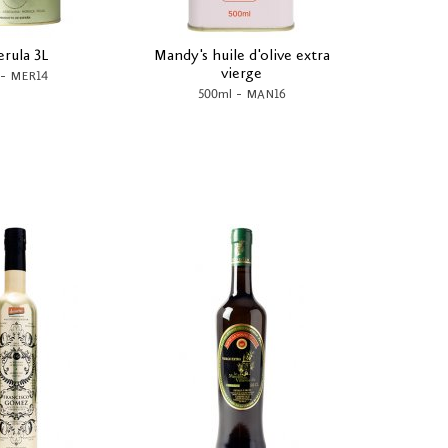
rula 3L
Mandy's huile d'olive extra
vierge
-
MER14
-
500ml
MAN16