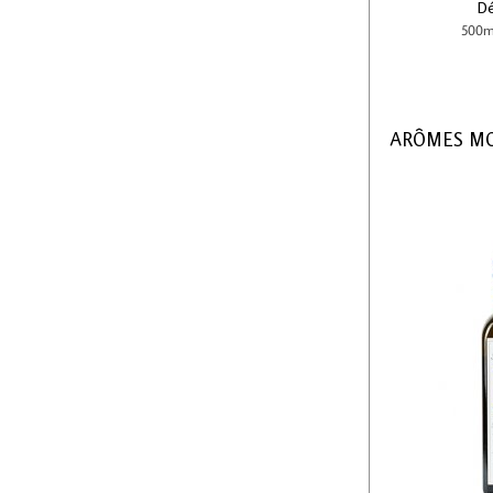
Dé
500m
ARÔMES M