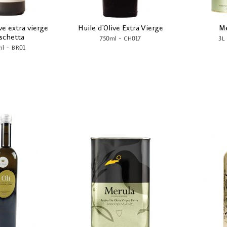
ve extra vierge
Huile d'Olive Extra Vierge
Me
schetta
-
750ml
CH017
3L
-
ml
BR01