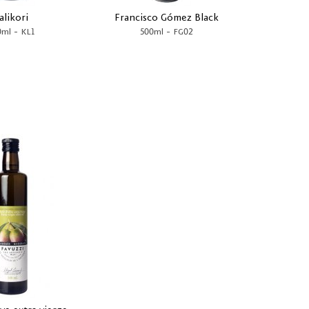
alikori
Francisco Gómez Black
-
-
0ml
KL1
500ml
FG02