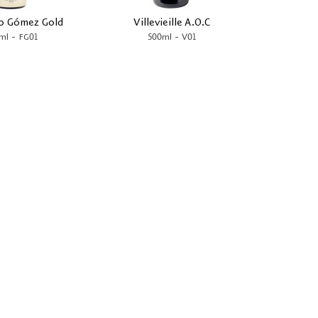
co Gómez Gold
Villevieille A.O.C
-
-
ml
FG01
500ml
V01