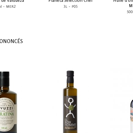
 de Valdueza
Planeta Sélection Chef
Huile d'ol
M
-
-
l
MER2
3L
P05
500
RONONCÉS