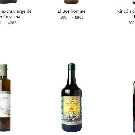
e extra vierge de
El Bonhomme
Rincón d
on Coratina
-
500ml
EB01
-
l
FA282
500