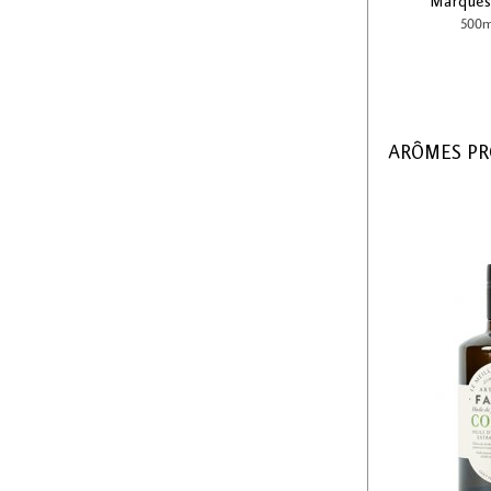
Marqués
500m
ARÔMES P