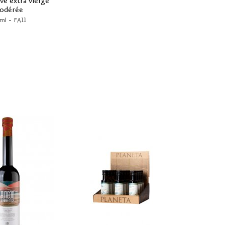
ive extra vierge
odérée
-
ml
FA11