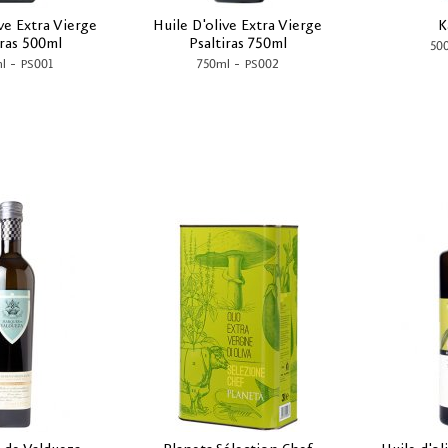
ve Extra Vierge
Huile D'olive Extra Vierge
K
iras 500ml
Psaltiras 750ml
50
-
-
l
PS001
750ml
PS002