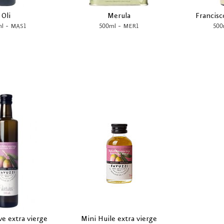
Oli
Merula
Francis
-
-
l
MAS1
500ml
MER1
500
ve extra vierge
Mini Huile extra vierge