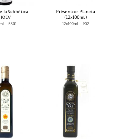
e la Subbética
Présentoir Planeta
HOEV
(12x100mL)
-
-
ml
RS01
12x100ml
P02