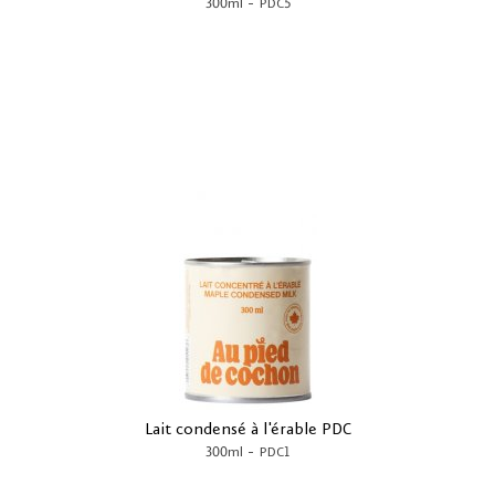
-
300ml
PDC5
Lait condensé à l'érable PDC
-
300ml
PDC1