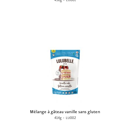
-
450g
LU001
Mélange à gâteau vanille sans gluten
-
414g
LU002