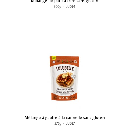
Mélange de pâte à frire sans gluten
-
300g
LU014
Mélange à gaufre à la cannelle sans gluten
-
375g
LU017