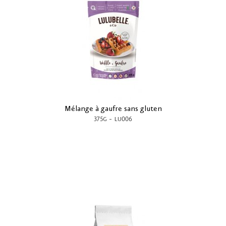
Mélange à gaufre sans gluten
-
375G
LU006