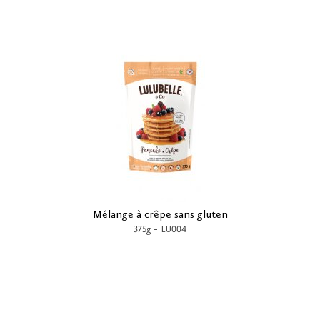
Mélange à crêpe sans gluten
-
375g
LU004