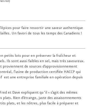
ers list)
épices pour faire ressortir une saveur authentique
lailles. Un favori de tous les temps des Canadiens !
n petits lots pour en préserver la fraîcheur et
ls. Ils sont aussi faibles en sel, mais très savoureux.
ent proviennent de sources d’approvisionnement
ontréal, l’usine de production certifiée HACCP qui
f est une entreprise familiale en opération depuis
Fred et Dave expliquent qu ‘il « s’agit des mêmes
s plats. Rien d’étrange, juste des assaisonnements
ts plats, et les nôtres, plus facile à préparer et