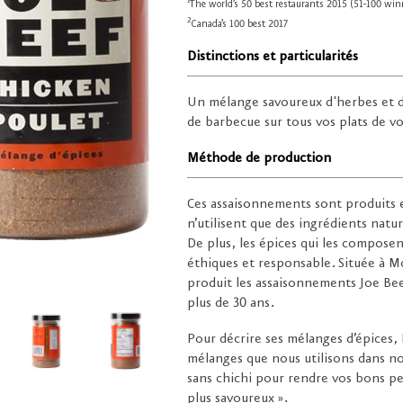
1
The world’s 50 best restaurants 2015 (51-100 winn
2
Canada’s 100 best 2017
Distinctions et particularités
Un mélange savoureux d'herbes et d'
de barbecue sur tous vos plats de vo
Méthode de production
Ces assaisonnements sont produits e
n’utilisent que des ingrédients nature
De plus, les épices qui les compos
éthiques et responsable. Située à M
produit les assaisonnements Joe Bee
plus de 30 ans.
Pour décrire ses mélanges d’épices, 
mélanges que nous utilisons dans no
sans chichi pour rendre vos bons peti
plus savoureux ».