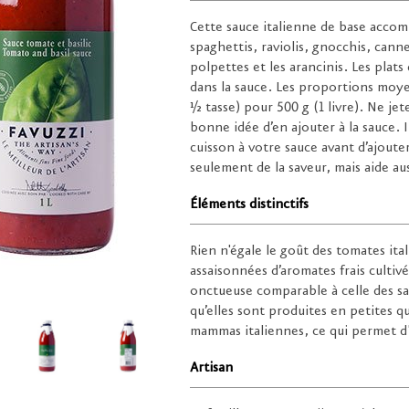
Cette sauce italienne de base accom
spaghettis, raviolis, gnocchis, cann
polpettes et les arancinis. Les plat
dans la sauce. Les proportions moy
½ tasse) pour 500 g (1 livre). Ne jet
bonne idée d’en ajouter à la sauce.
cuisson à votre sauce avant d’ajout
seulement de la saveur, mais aide aus
Éléments distinctifs
Rien n'égale le goût des tomates ita
assaisonnées d’aromates frais cultiv
onctueuse comparable à celle des s
qu’elles sont produites en petites q
mammas italiennes, ce qui permet d'
Artisan