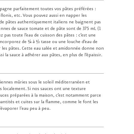
pagne parfaitement toutes vos pâtes préférées :
ellonis, etc. Vous pouvez aussi en napper les
s de pâtes authentiquement italiens ne baignent pas
ennes de sauce tomate et de pâte sont de 375 mL (1
ez pas toute l’eau de cuisson des pâtes : c’est une
 Incorporez de ¼ à ½ tasse ou une louche d’eau de
er les pâtes. Cette eau salée et amidonnée donne non
si la sauce à adhérer aux pâtes, en plus de l’épaissir.
liennes mûries sous le soleil méditerranéen et
és localement. Si nos sauces ont une texture
auces préparées à la maison, c’est notamment parce
uantités et cuites sur la flamme, comme le font les
évaporer l'eau peu à peu.