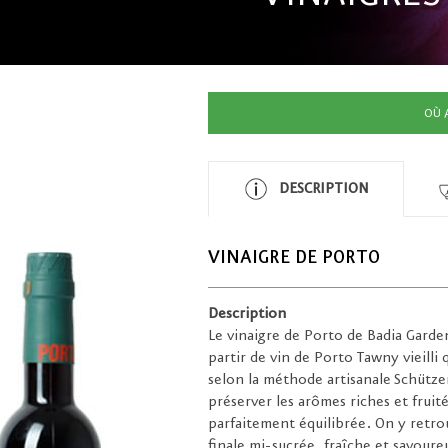
OÙ 
DESCRIPTION
VINAIGRE DE PORTO
Description
Le vinaigre de Porto de Badia Garden
partir de vin de Porto Tawny vieilli
selon la méthode artisanale Schütz
préserver les arômes riches et frui
parfaitement équilibrée. On y retrou
finale mi-sucrée, fraîche et savoureu