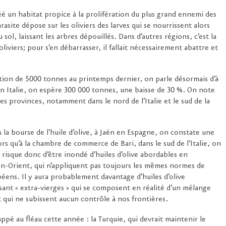
éé un habitat propice à la prolifération du plus grand ennemi des
asite dépose sur les oliviers des larves qui se nourrissent alors
sol, laissant les arbres dépouillés. Dans d’autres régions, c’est la
 oliviers; pour s’en débarrasser, il fallait nécessairement abattre et
tion de 5000 tonnes au printemps dernier, on parle désormais d’à
n Italie, on espère 300 000 tonnes, une baisse de 30 %. On note
es provinces, notamment dans le nord de l’Italie et le sud de la
. À la bourse de l’huile d’olive, à Jaén en Espagne, on constate une
rs qu’à la chambre de commerce de Bari, dans le sud de l’Italie, on
risque donc d’être inondé d’huiles d’olive abordables en
n-Orient, qui n’appliquent pas toujours les mêmes normes de
péens. Il y aura probablement davantage d’huiles d’olive
disant « extra-vierges » qui se composent en réalité d’un mélange
et qui ne subissent aucun contrôle à nos frontières.
é au fléau cette année : la Turquie, qui devrait maintenir le