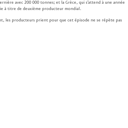
rnière avec 200 000 tonnes; et la Grèce, qui s’attend à une année
lie à titre de deuxième producteur mondial.
nt, les producteurs prient pour que cet épisode ne se répète pas
© 2026 Favuzzi. Tous droits réservés.