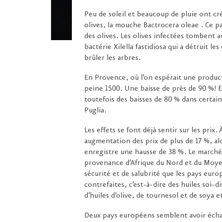
Peu de soleil et beaucoup de pluie ont cr
olives, la mouche Bactrocera oleae . Ce par
des olives. Les olives infectées tombent au 
bactérie Xilella fastidiosa qui a détruit les
brûler les arbres.
En Provence, où l’on espérait une produc
peine 1500. Une baisse de près de 90 %! E
toutefois des baisses de 80 % dans certain
Puglia.
Les effets se font déjà sentir sur les prix
augmentation des prix de plus de 17 %, alo
enregistre une hausse de 38 %. Le marché 
provenance d’Afrique du Nord et du Moye
sécurité et de salubrité que les pays euro
contrefaites, c’est-à-dire des huiles soi-
d’huiles d’olive, de tournesol et de soya 
Deux pays européens semblent avoir échapp