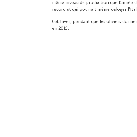
même niveau de production que l’année de
record et qui pourrait même déloger l’Ita
Cet hiver, pendant que les oliviers dorme
en 2015.
Emplois
Plan du site
Contact