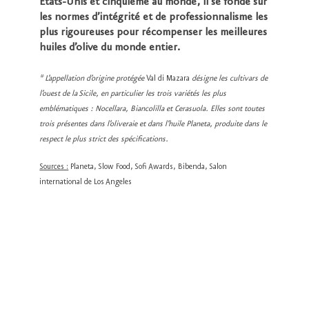
États-Unis et cinquième au monde, il se fonde sur
les normes d’intégrité et de professionnalisme les
plus rigoureuses pour récompenser les meilleures
huiles d’olive du monde entier.
* L’appellation d’origine protégée
Val di Mazara
désigne les cultivars de
l’ouest de la Sicile, en particulier les trois variétés les plus
emblématiques : Nocellara, Biancolilla et Cerasuola. Elles sont toutes
trois présentes dans l’oliveraie et dans l’
huile Planeta
, produite dans le
respect le plus strict des spécifications.
Sources :
Planeta, Slow Food, Sofi Awards, Bibenda, Salon
international de Los Angeles