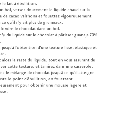
 le lait à ébullition.
n bol, versez doucement le liquide chaud sur la
e de cacao valrhona et fouettez vigoureusement
à ce qu’il n’y ait plus de grumeaux.
 fondre le chocolat dans un bol.
 ⅓ du liquide sur le chocolat à pâtisser guanaja 70%
.
 jusqu’à l’obtention d’une texture lisse, élastique et
nte.
 alors le reste du liquide, tout en vous assurant de
ver cette texture, et tamisez dans une casserole.
ez le mélange de chocolat jusqu’à ce qu’il atteigne
uste le point d’ébullition, en fouettant
reusement pour obtenir une mousse légère et
use.