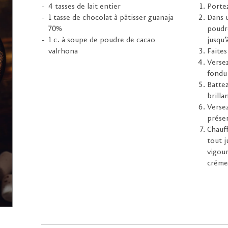
4 tasses de lait entier
Portez
1 tasse de chocolat à pâtisser guanaja
Dans u
70%
poudr
1 c. à soupe de poudre de cacao
jusqu’
valrhona
Faites
Versez
fondu
Battez
brilla
Versez
préser
Chauff
tout j
vigou
créme