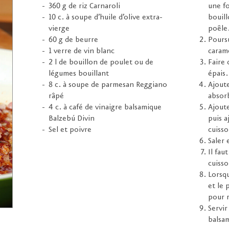
360 g de riz Carnaroli
une fo
10 c. à soupe d’huile d’olive extra-
bouill
vierge
poêle.
60 g de beurre
Poursu
1 verre de vin blanc
caramé
2 l de bouillon de poulet ou de
Faire 
légumes bouillant
épais.
8 c. à soupe de parmesan Reggiano
Ajoute
râpé
absor
4 c. à café de vinaigre balsamique
Ajoute
Balzebú Divin
puis a
Sel et poivre
cuisso
Saler 
Il fau
cuisso
Lorsqu
et le
pour r
Servir
balsa