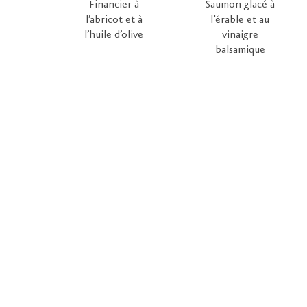
Financier à
Saumon glacé à
l’abricot et à
l'érable et au
l’huile d’olive
vinaigre
balsamique
© 2026 Favuzzi. Tous droits réservés.