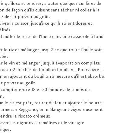
is qu’ils sont tendres, ajouter quelques cuillères de
on de façon qu’ils cuisent sans sécher ni coller à la
 Saler et poivrer au goût.
ivre la cuisson jusqu’à ce qu’ils soient dorés et
lisés.
chauffer le reste de l’huile dans une casserole à fond
r le riz et mélanger jusqu’à ce que toute l’huile soit
bée.
r le vin et mélanger jusqu’à évaporation complète,
jouter 2 louches de bouillon bouillant. Poursuivre la
n en ajoutant du bouillon à mesure qu’il est absorbé.
et poivrer au goût.
t compter entre 18 et 20 minutes de temps de
n.
e le riz est prêt, retirer du feu et ajouter le beurre
 parmesan Reggiano, en mélangeant vigoureusement
endre le risotto crémeux.
 avec les oignons caramélisés et le vinaigre
mique.