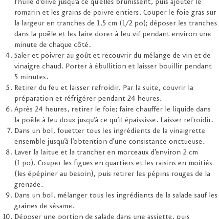
l’huile d’olive jusqu’à ce qu’elles brunissent, puis ajouter le
romarin et les grains de poivre entiers. Couper le foie gras sur
la largeur en tranches de 1,5 cm (1/2 po); déposer les tranches
dans la poêle et les faire dorer à feu vif pendant environ une
minute de chaque côté.
Saler et poivrer au goût et recouvrir du mélange de vin et de
vinaigre chaud. Porter à ébullition et laisser bouillir pendant
5 minutes.
Retirer du feu et laisser refroidir. Par la suite, couvrir la
préparation et réfrigérer pendant 24 heures.
Après 24 heures, retirer le foie; faire chauffer le liquide dans
la poêle à feu doux jusqu’à ce qu’il épaississe. Laisser refroidir.
Dans un bol, fouetter tous les ingrédients de la vinaigrette
ensemble jusqu’à l’obtention d’une consistance onctueuse.
Laver la laitue et la trancher en morceaux d’environ 2 cm
(1 po). Couper les figues en quartiers et les raisins en moitiés
(les épépiner au besoin), puis retirer les pépins rouges de la
grenade.
Dans un bol, mélanger tous les ingrédients de la salade sauf les
graines de sésame.
Déposer une portion de salade dans une assiette, puis