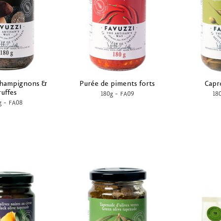
champignons &
Purée de piments forts
Capr
ruffes
-
180g
FA09
18
-
g
FA08