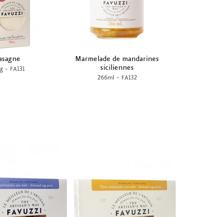
asagne
Marmelade de mandarines
siciliennes
-
g
FA131
-
266ml
FA132