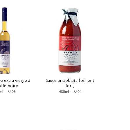
ve extra vierge à
Sauce arrabbiata (piment
ruffe noire
fort)
-
-
ml
FA03
480ml
FA04