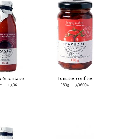
piémontaise
Tomates confites
-
-
ml
FA06
180g
FA06004