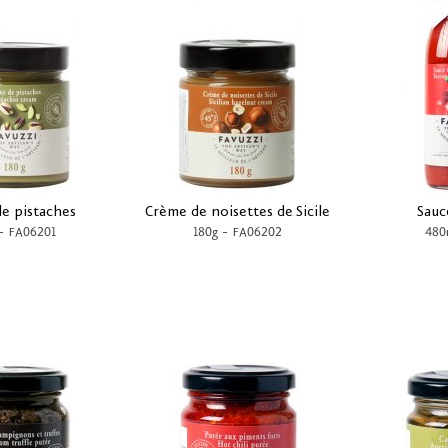
e pistaches
Crème de noisettes de Sicile
Sauc
-
-
FA06201
180g
FA06202
480