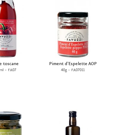
e toscane
Piment d'Espelette AOP
-
-
ml
FA07
40g
FA07011