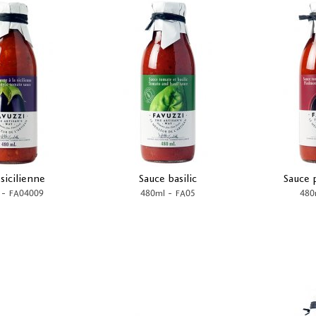
sicilienne
Sauce basilic
Sauce 
-
-
FA04009
480ml
FA05
480