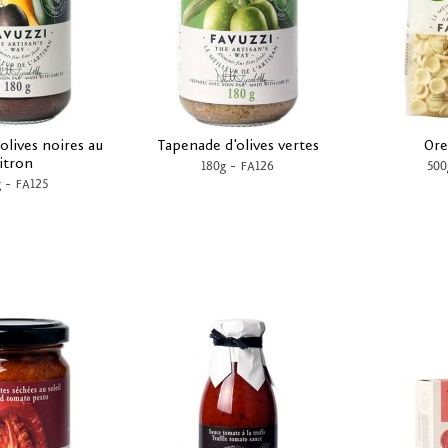
olives noires au
Tapenade d'olives vertes
Ore
itron
-
180g
FA126
500
-
g
FA125