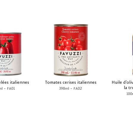
lées italiennes
Tomates cerises italiennes
Huile d'oli
la t
-
-
ml
FA01
398ml
FA02
100