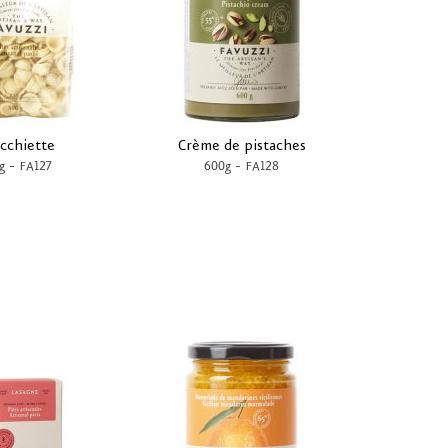
cchiette
Crème de pistaches
-
-
g
FA127
600g
FA128