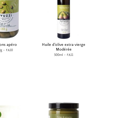
ons apéro
Huile d'olive extra vierge
Modérée
-
0g
FA10
-
500ml
FA11