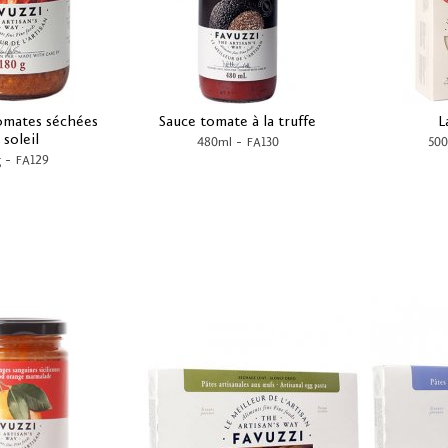
omates séchées
Sauce tomate à la truffe
L
 soleil
-
480ml
FA130
500
-
g
FA129